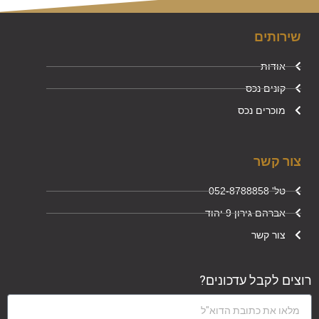
שירותים
אודות
קונים נכס
מוכרים נכס
צור קשר
טל' 052-8788858
אברהם גירון 9 יהוד
צור קשר
רוצים לקבל עדכונים?