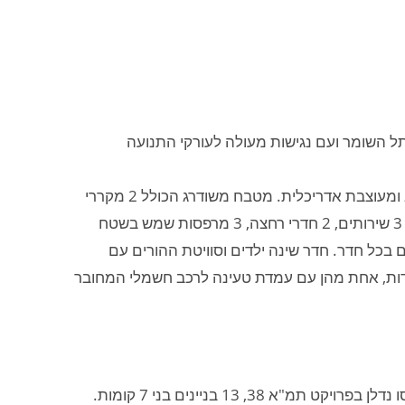
קם סמוך לבסיס תל השומר ועם נגישות מעולה לעורקי התנועה
דירת הפנטהאוז בקומה 7, יחידה בקומה, 5 חדרים, מתוכננת היטב ומעוצבת אדריכלית. מטבח משודרג הכולל 2 מקררי
בילד אין side by side , נגרות פרטית מעוצבת בכל הבית, רשתות, 3 שירותים, 2 חדרי רחצה, 3 מרפסות שמש בשטח
 נפרדים בכל חדר. חדר שינה ילדים וסוויטת ההורים עם
ה מעוצבים, 2 חניות פרטיות נפרדות, אחת מהן עם עמדת טעינה לרכב חשמלי המחובר
3, 13 בניינים בני 7 קומות.