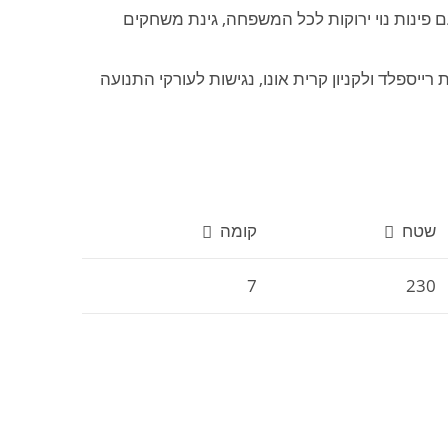
ינה פרטית לדיירי הפרויקט בשטח של 1000 מ"ר, עם פינות נוי ירוקות לכל המשפחה, גינת משחקים
ק צה"ל, 5 דקות הליכה משכונת רייספלד ולקניון קרית אונו, נגישות לעורקי התנועה
שטח
קומה
7
230