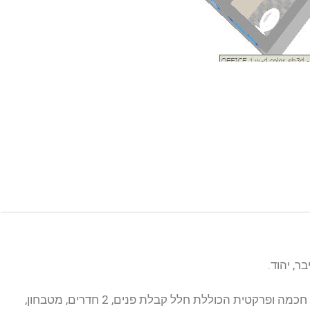
ר, יהוד.
משרד בקומת קרקע, בשטח של 81 מ"ר, מחולק בצורה חכמה ופרקטית הכוללת חלל קבלת פנים, 2 חדרים, מטבחון,