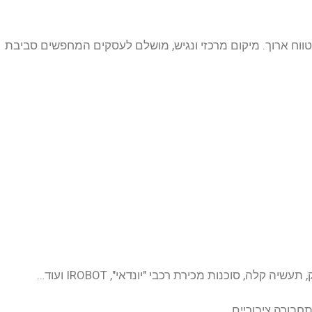
לטווח ארוך. מיקום מרכזי ונגיש, מושלם לעסקים המחפשים סביבת
לה, סוכנות מכירת רכבי "יונדאי", IROBOT ועוד…