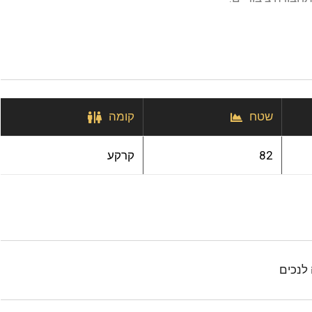
שטח
קומה
82
קרקע
לנכים