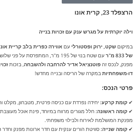
הרצפלד 23, קרית אונו
וילה יוקרתית על מגרש ענק עם זכויות בנייה
במיקום
שקט, ירוק ופסטורלי
עם
אווירה כפרית בלב קריית אונו
של 833 מ"ר
עם שטח בנוי של 195 מ"ר, המתפרסת 
מפנק, לנכס זה
פוטנציאל אדיר להרחבה ולהשבחה
, בזכות
זכוי
דו-משפחתיות
במקרה של הריסה ובנייה מחדש!
פרטי הנכס:
✔
קומת קרקע:
יחידה נפרדת עם כניסה פרטית, מטבחון, מקלט וח
✔
קומה ראשונה:
חלל מגורים מרווח במיוחד, פינת אוכל מעוצבת,
מפנקת המושלמת לאירוח ולבילוי משפחתי.
✔
קומה שנייה:
סוויטת הורים ענקית עם חדר ארונות מפנק וחדר ר