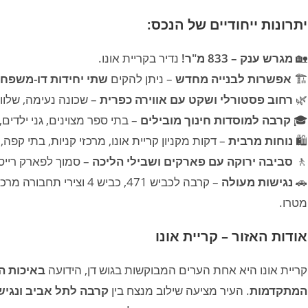
יתרונות ייחודיים של הנכס:
🏡
מגרש ענק – 833 מ"ר!
נדיר בקריית אונו.
🏗
אפשרות לבנייה מחדש
– ניתן להקים
שתי יחידות דו-משפחת
🌿
רחוב פסטורלי ושקט עם אווירה כפרית
– שכונה נעימה, שלווה
🎓
קרבה למוסדות חינוך מובילים
– בתי ספר מצוינים, גני ילדים, ו
🛍
נוחות מרבית
– דקות מקניון קריית אונו, מרכזי קניות, בתי קפה
🚶
סביבה ירוקה עם פארקים ושבילי הליכה
– סמוך לפארק רייס
🚗
נגישות מעולה
– קרבה לכביש 471, כביש 4
מטרו.
אודות האזור – קריית אונו
קריית אונו היא אחת הערים המבוקשות בגוש דן, הידועה
באיכות ה
המתקדמות
. העיר מציעה שילוב מנצח בין
קרבה לתל אביב ונגיש