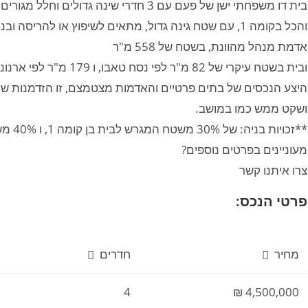
בית דו משפחתי ישן של פעם עם 3 חדרי שינה גדולים וחלל מגורים מרווח
והכל בקומה 1, עם שטח גינה גדול, מתאים לשיפוץ או להריסה ובניה.
אדמת מנהל מהוונת, בשטח של 558 מ"ר
ובית בשטח עיקרי של 82 מ"ר לפי נסח טאבו, ו 179 מ"ר לפי ארנונה
היצע הנכסים של בתים פרטיים והאדמות מצטמצם, זו הזדמנות של
ושקט ממש כמו במושב.
**זכויות בניה: של 30% משטח המגרש לבית בן קומה 1, ו 40% משטח המגרש עבור 2 קומות
מעוניינים בפרטים נוספים?
צרו איתנו קשר
פרטי הנכס:
מחיר
חדרים
4
4,500,000 ₪