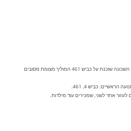
רָמַת פִּנְקָס היא שכונה בתחומה של עיריית אור יהודה בבקעת אונו. השכונה שוכנת על כביש 461 המוליך מצומת מסובים
הראשיים: כביש 4, 461.
לעזור אחד לשני, שמכירים עוד מילדות.