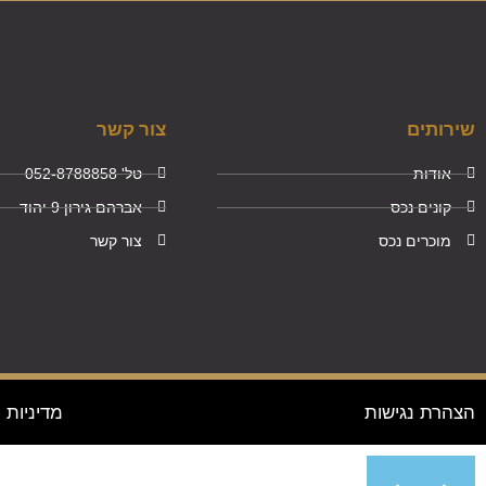
שירותים
צור קשר
אודות
טל' 052-8788858
קונים נכס
אברהם גירון 9 יהוד
מוכרים נכס
צור קשר
הצהרת נגישות
מדיניות 