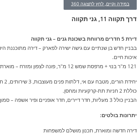
במידה וקיים, לחץ לתצוגה 360
דרך תקווה 11, גני תקווה
דירת 5 חדרים מרווחת בשכונת גנים – גני תקווה
בבניין חדש בן שנתיים עם גישה ישירה לפארק – דירה מתוכננת
איכות חיים.
121 מ"ר בנוי + מרפסת שמש 12 מ"ר, פונה לצפון ומזרח – מוארת עם אוויר נהדר.
יחידת הורים, מטבח עם אי, דלתות פנים מעוצבות, 3 שירותים, 2 חדרי רחצה, ממ"ד.
כוללת 2 חניות תת-קרקעיות ומחסן.
הבניין כולל 3 מעליות, חדר דיירים, חדר אופניים ופיר אשפה – סמוך לקניון צים, מוסדות חינוך ושירותים קהילתיים.
יתרונות בולטים:
דירה חדשה ומוארת, תכנון מושלם למשפחות