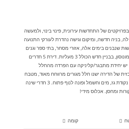
ויקטים של התחדשות עירונית, פינוי בינוי, ולמעשה
לה, בניה חדשה, ומיקום וגישה נהדרת לעורקי התנועה
ת שנבנים בימים אלה, אזורי מסחר, בתי ספר וגנים
ילדים במרחק הליכה. הדירה להשכרה ממוקמת במרכז העיר יהוד מונוסון, בבניין חדש הכולל 3 מעליות. דירת 5 חדרים
ש. בכניסה לדירה יש יחידת מתבגר/קליניקה עם הפרדה מהחלל
כזית של הדירה ישנו חלל מגורים מרווחח מאוד, מטבח
משודרג ופונקציונאלי עם המון שטחי אחסון, מרפסת שמש הכוללת נקודת גז, מים וחשמל ופונה לנוף פתוח. 3 חדרי שינה
ח
קומה