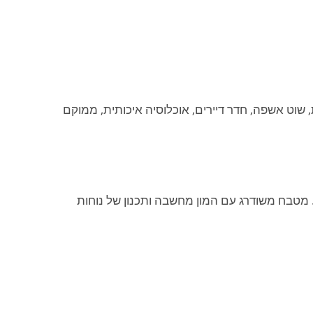
עוצב בן 15 קומות, לובי עם תקרה גבוהה, 3 מעליות, שוט אשפה, חדר דיירים, אוכלוסיה איכותית, ממוקם
. מטבח משודרג עם המון מחשבה ותכנון של נוחות