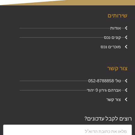
שירותים
אודות
קונים נכס
מוכרים נכס
צור קשר
טל' 052-8788858
אברהם גירון 9 יהוד
צור קשר
רוצים לקבל עדכונים?