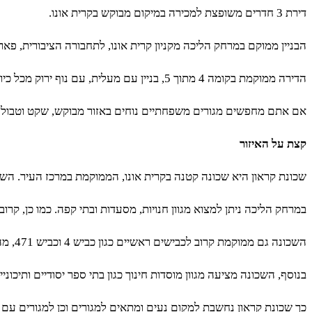
דירת 3 חדרים משופצת למכירה במיקום מבוקש בקרית אונו.
הבניין ממוקם במרחק הליכה מקניון קרית אונו, לתחבורה הציבורית, פארק
הדירה ממוקמת בקומה 4 מתוך 5, בניין עם מעלית, עם נוף ירוק מכל כיוון, מוארת, ממוזגת ומאווררת.
אם אתם מחפשים מגורים משפחתיים נוחים באזור מבוקש, שקט וטבול 
קצת על האיזור
שכונת קראון היא שכונה קטנה בקרית אונו, הממוקמת במרכז העיר. השכ
במרחק הליכה ניתן למצוא מגוון חנויות, מסעדות ובתי קפה. כמו כן, קרוב 
השכונה גם ממוקמת קרוב לכבישים ראשיים כגון כביש 4 וכביש 471, מה שהופך אותה למקום נגיש יחסית לתחבורה ציבורית ולתחבורה פרטית.
בנוסף, השכונה מציעה מגוון מוסדות חינוך כגון בתי ספר יסודיים ותיכוניי
כך שכונת קראון נחשבת למקום נעים ומתאים למגורים וכן למגורים עם